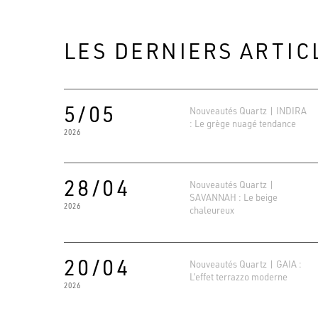
LES DERNIERS ARTIC
5/05
Nouveautés Quartz | INDIRA
: Le grège nuagé tendance
2026
28/04
Nouveautés Quartz |
SAVANNAH : Le beige
2026
chaleureux
20/04
Nouveautés Quartz | GAIA :
L’effet terrazzo moderne
2026