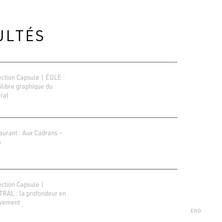
ULTÉS
ection Capsule | ÉOLE :
uilibre graphique du
ral
aurant : Aux Cadrans –
s
ions Google
r 138 avis
ection Capsule |
RAL : la profondeur en
vement