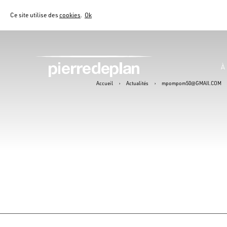
Ce site utilise des
cookies
.
Ok
À
Accueil
›
Actualités
›
mpompom50@GMAIl.COM