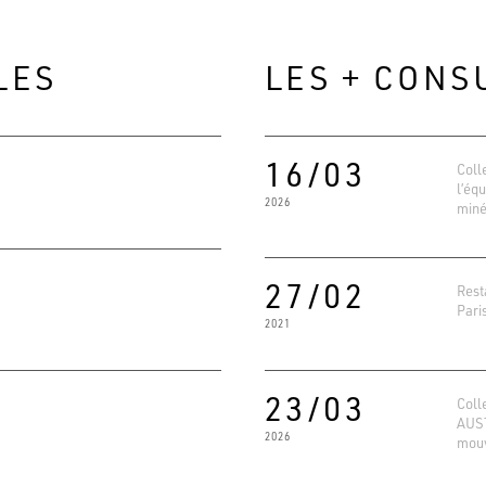
LES
LES + CONS
16/03
Coll
l’éq
2026
miné
27/02
Rest
Pari
2021
Evaluat
4.6
Basé su
23/03
Coll
AUST
2026
mou