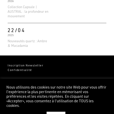
2026
Collection Capsule |
AUSTRAL : la profondeur en
mouvement
22/04
2025
Nouveautés quartz : Ambre
& Macadamia
Inscription Newsletter
Confidentialité
Groupe Pierredeplan
541 Chemin de Cantecor
Nous utilisons des cookies sur notre site Web pour vous offrir
82100 Castelsarrasin
l'expérience la plus pertinente en mémorisant vos
préférences et les visites répétées. En cliquant sur
«Accepter», vous consentez à l'utilisation de TOUS les
cookies.