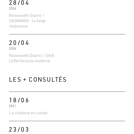
28/04
2026
Nouveautés Quartz |
SAVANNAH : Le beige
chaleureux
20/04
2026
Nouveautés Quartz | GAIA :
L’effet terrazzo moderne
LES + CONSULTÉS
18/06
2021
Evaluations Google
La crédence en cuisine
4.6
Basé sur 138 avis
23/03