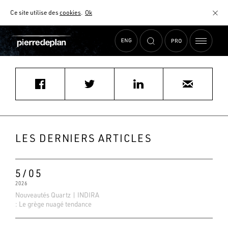
Ce site utilise des
cookies
.
Ok
Accueil
›
Actualités
›
minos74@gmail.com
MATÉRIAUX
NUANCIER
AIDE AU CHOIX
COMMENT CHOISIR MON PLAN DE TRAVAIL ?
COMMENT ENTRETENIR MON PLAN DE TRAVAIL ?
CONTRAT SÉRÉNITÉ
LES DERNIERS ARTICLES
FAQ
5/05
2026
Nouveautés Quartz | INDIRA
: Le grège nuagé tendance