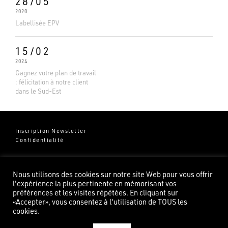
28/05
2020
Labellisée EPV
15/02
2024
Gagnez votre plan de travail
: félicitation à notre client
dans le Sud-Est
Inscription Newsletter
Confidentialité
Groupe Pierredeplan
541 Chemin de Cantecor
Nous utilisons des cookies sur notre site Web pour vous offrir
82100 Castelsarrasin
l'expérience la plus pertinente en mémorisant vos
préférences et les visites répétées. En cliquant sur
«Accepter», vous consentez à l'utilisation de TOUS les
cookies.