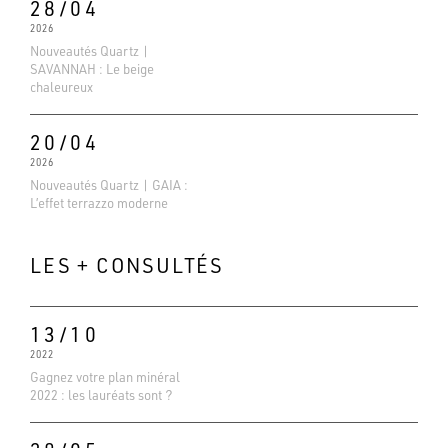
28/04
2026
Nouveautés Quartz |
SAVANNAH : Le beige
chaleureux
20/04
2026
Nouveautés Quartz | GAIA :
L’effet terrazzo moderne
LES + CONSULTÉS
13/10
2022
Evaluations Google
Gagnez votre plan minéral
4.6
2022 : les lauréats sont ?
Basé sur 138 avis