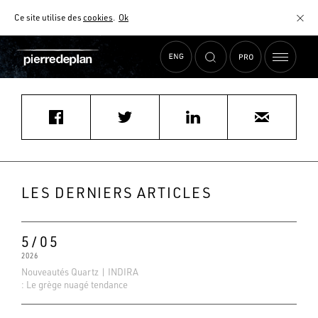
Ce site utilise des
cookies
.
Ok
Accueil
›
Actualités
›
michelene76@yahoo.fr
MATÉRIAUX
NUANCIER
AIDE AU CHOIX
COMMENT CHOISIR MON PLAN DE TRAVAIL ?
COMMENT ENTRETENIR MON PLAN DE TRAVAIL ?
CONTRAT SÉRÉNITÉ
LES DERNIERS ARTICLES
FAQ
5/05
2026
Nouveautés Quartz | INDIRA
: Le grège nuagé tendance