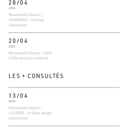
28/04
2026
Nouveautés Quartz |
SAVANNAH : Le beige
chaleureux
20/04
2026
Nouveautés Quartz | GAIA :
L’effet terrazzo moderne
LES + CONSULTÉS
13/04
2026
Nouveautés Quartz |
Evaluations Google
LUCINDA : Le blanc design
4.6
minimaliste
Basé sur 138 avis