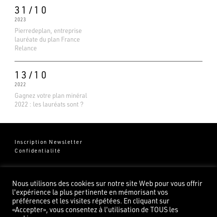
31/10
2023
Pierredeplan, entreprise
lauréate du plan France
Relance
13/10
2022
Gagnez votre plan minéral
2022 : les lauréats sont ?
Inscription Newsletter
Confidentialité
Groupe Pierredeplan
541 Chemin de Cantecor
Nous utilisons des cookies sur notre site Web pour vous offrir
82100 Castelsarrasin
l'expérience la plus pertinente en mémorisant vos
préférences et les visites répétées. En cliquant sur
«Accepter», vous consentez à l'utilisation de TOUS les