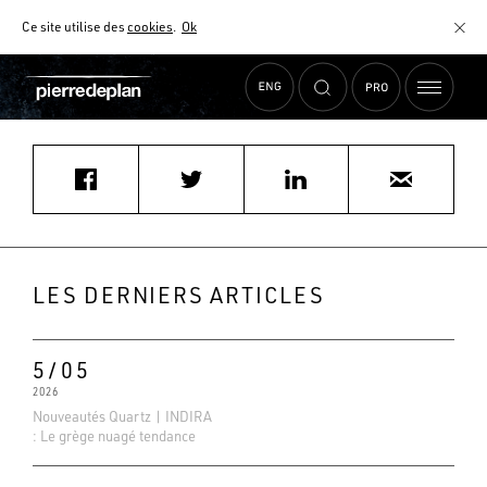
Ce site utilise des
cookies
.
Ok
Accueil
›
Actualités
›
m.charton680@laposte.net
MATÉRIAUX
NUANCIER
AIDE AU CHOIX
COMMENT CHOISIR MON PLAN DE TRAVAIL ?
COMMENT ENTRETENIR MON PLAN DE TRAVAIL ?
CONTRAT SÉRÉNITÉ
LES DERNIERS ARTICLES
FAQ
5/05
2026
Nouveautés Quartz | INDIRA
: Le grège nuagé tendance