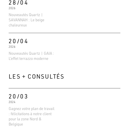
28/04
2026
Nouveautés Quartz |
SAVANNAH : Le beige
chaleureux
20/04
2026
Nouveautés Quartz | GAIA :
L’effet terrazzo moderne
LES + CONSULTÉS
20/03
2024
Gagnez votre plan de travail
: félicitations à notre client
Evaluations Google
pour la zone Nord &
4.6
Belgique
Basé sur 138 avis