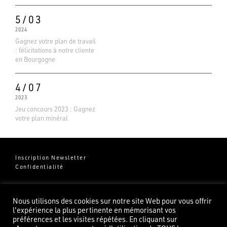
5/03
2024
Gagnez votre plan de travail
: félicitations à notre cliente
en Bourgogne
4/07
2023
Jeu concours 2023 : Gagnez
votre plan minéral
Inscription Newsletter
Confidentialité
Groupe Pierredeplan
541 Chemin de Cantecor
Nous utilisons des cookies sur notre site Web pour vous offrir
82100 Castelsarrasin
l'expérience la plus pertinente en mémorisant vos
préférences et les visites répétées. En cliquant sur