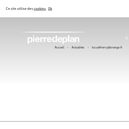
Ce site utilise des
cookies
.
Ok
À
Accueil
›
Actualités
›
luccathierry@orange.fr