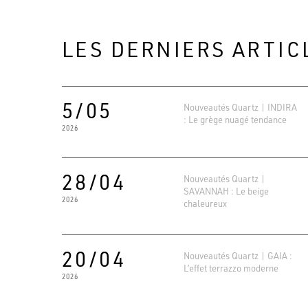
LES DERNIERS ARTIC
5/05
Nouveautés Quartz | INDIRA
: Le grège nuagé tendance
2026
28/04
Nouveautés Quartz |
SAVANNAH : Le beige
2026
chaleureux
20/04
Nouveautés Quartz | GAIA :
L’effet terrazzo moderne
2026