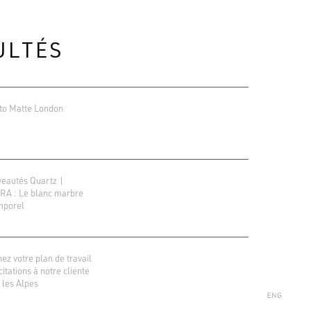
ULTÉS
to Matte London
eautés Quartz |
A : Le blanc marbre
mporel
ions Google
r 138 avis
ez votre plan de travail
icitations à notre cliente
 les Alpes