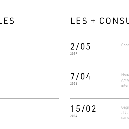
LES
LES + CONS
2/05
Chot
2019
7/04
Nouv
AMAR
2026
inte
Evaluat
4.6
Basé su
15/02
Gagn
: fél
2024
dans