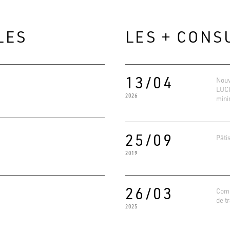
LES
LES + CONS
13/04
Nouv
LUCI
2026
mini
25/09
Pâti
2019
Evaluat
4.6
Basé su
26/03
Comm
de tr
2025