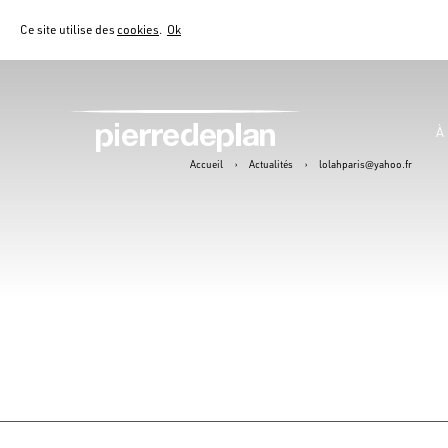
Ce site utilise des
cookies
.
Ok
À
Accueil
›
Actualités
›
lolahparis@yahoo.fr