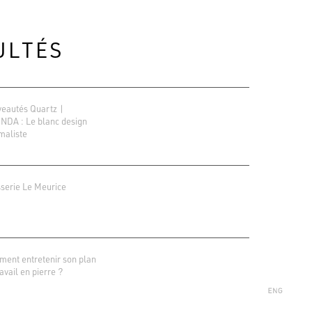
ULTÉS
eautés Quartz |
NDA : Le blanc design
maliste
sserie Le Meurice
ions Google
r 138 avis
ent entretenir son plan
avail en pierre ?