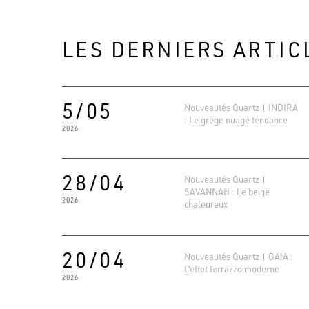
LES DERNIERS ARTIC
5/05
Nouveautés Quartz | INDIRA
: Le grège nuagé tendance
2026
28/04
Nouveautés Quartz |
SAVANNAH : Le beige
2026
chaleureux
20/04
Nouveautés Quartz | GAIA :
L’effet terrazzo moderne
2026