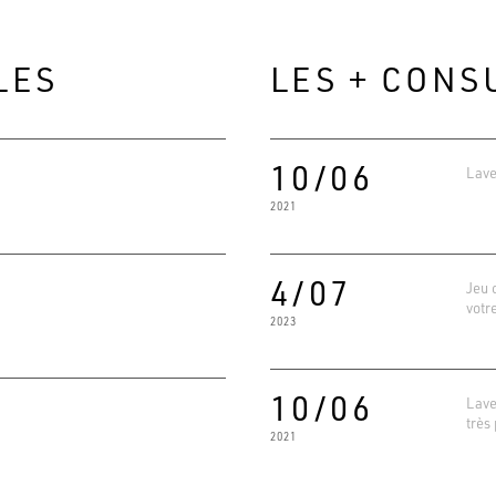
LES
LES + CONS
10/06
Lave
2021
4/07
Jeu 
votr
2023
Evaluat
4.6
Basé su
10/06
Lave
très
2021