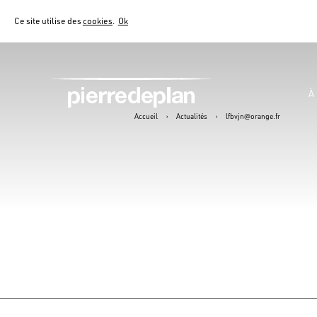
Ce site utilise des
cookies
.
Ok
À
Accueil
›
Actualités
›
lfbvjn@orange.fr