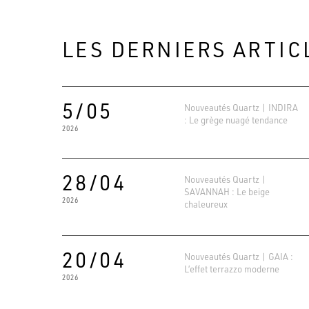
LES DERNIERS ARTIC
5/05
Nouveautés Quartz | INDIRA
: Le grège nuagé tendance
2026
28/04
Nouveautés Quartz |
SAVANNAH : Le beige
2026
chaleureux
20/04
Nouveautés Quartz | GAIA :
L’effet terrazzo moderne
2026