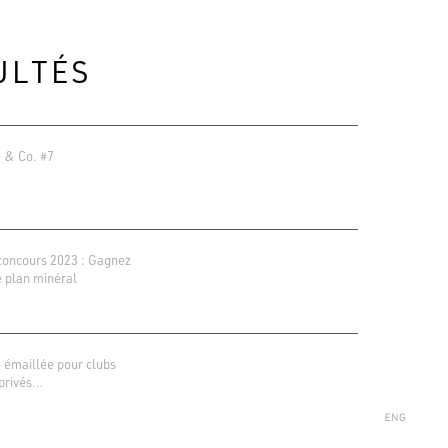
ULTÉS
 & Co. #7
concours 2023 : Gagnez
e plan minéral
ions Google
r 138 avis
 émaillée pour clubs
 privés…