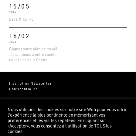
15/05
2019
Lave & Co. #3
16/02
2024
Gagnez votre plan de travail
: félicitations à notre cliente
dans le secteur Centre
Inscription Newsletter
Confidentialité
Groupe Pierredeplan
541 Chemin de Cantecor
Nous utilisons des cookies sur notre site Web pour vous offrir
82100 Castelsarrasin
l'expérience la plus pertinente en mémorisant vos
préférences et les visites répétées. En cliquant sur
«Accepter», vous consentez à l'utilisation de TOUS les
cookies.