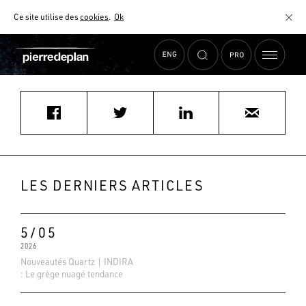
Ce site utilise des
cookies
.
Ok
Accueil
›
Actualités
›
lamontaise@hotmail.fr
MATÉRIAUX
NUANCIER
AIDE AU CHOIX
COMMENT CHOISIR MON PLAN DE TRAVAIL ?
COMMENT ENTRETENIR MON PLAN DE TRAVAIL ?
CONTRAT SÉRÉNITÉ
LES DERNIERS ARTICLES
FAQ
5/05
2026
Nouveautés Quartz | INDIRA
: Le grège nuagé tendance