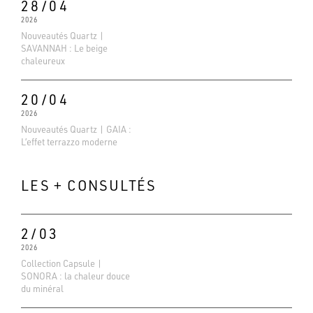
28/04
2026
Nouveautés Quartz |
SAVANNAH : Le beige
chaleureux
20/04
2026
Nouveautés Quartz | GAIA :
L’effet terrazzo moderne
LES + CONSULTÉS
2/03
2026
Collection Capsule |
Evaluations Google
SONORA : la chaleur douce
4.6
du minéral
Basé sur 138 avis