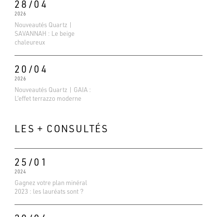
28/04
2026
Nouveautés Quartz |
SAVANNAH : Le beige
chaleureux
20/04
2026
Nouveautés Quartz | GAIA :
L’effet terrazzo moderne
LES + CONSULTÉS
25/01
2024
Gagnez votre plan minéral
Evaluations Google
2023 : les lauréats sont ?
4.6
Basé sur 138 avis