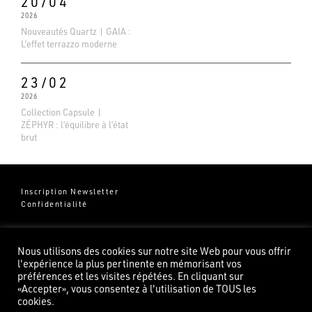
20/04
2026
Nouveautés Quartz | GAIA :
L’effet terrazzo moderne
23/02
2026
Collection Capsule |
ZÉPHYR : l’équilibre à l’état
brut
Inscription Newsletter
Confidentialité
Groupe Pierredeplan
541 Chemin de Cantecor
Nous utilisons des cookies sur notre site Web pour vous offrir
82100 Castelsarrasin
l'expérience la plus pertinente en mémorisant vos
préférences et les visites répétées. En cliquant sur
«Accepter», vous consentez à l'utilisation de TOUS les
cookies.