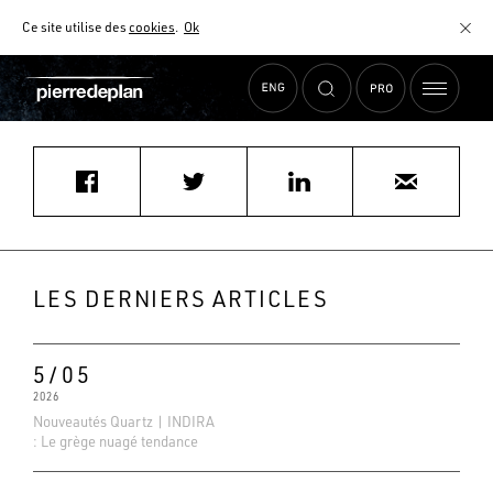
Ce site utilise des
cookies
.
Ok
Accueil
›
Actualités
›
julie.mazel@gmail.com
MATÉRIAUX
NUANCIER
AIDE AU CHOIX
COMMENT CHOISIR MON PLAN DE TRAVAIL ?
COMMENT ENTRETENIR MON PLAN DE TRAVAIL ?
CONTRAT SÉRÉNITÉ
LES DERNIERS ARTICLES
FAQ
5/05
2026
Nouveautés Quartz | INDIRA
: Le grège nuagé tendance