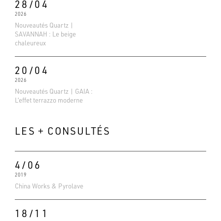
28/04
2026
Nouveautés Quartz |
SAVANNAH : Le beige
chaleureux
20/04
2026
Nouveautés Quartz | GAIA :
L’effet terrazzo moderne
LES + CONSULTÉS
4/06
2019
Evaluations Google
China Works & Pyrolave
4.6
Basé sur 138 avis
18/11