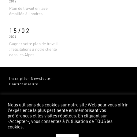
2019
Plan de travail en lave
émaillée à Londres
15/02
2024
Gagnez votre plan de travail
: félicitations à notre cliente
dans les Alpes
Inscription Newsletter
Confidentialité
Groupe Pierredeplan
541 Chemin de Cantecor
Nous utilisons des cookies sur notre site Web pour vous offrir
82100 Castelsarrasin
l'expérience la plus pertinente en mémorisant vos
préférences et les visites répétées. En cliquant sur
«Accepter», vous consentez à l'utilisation de TOUS les
cookies.