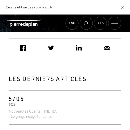
Ce site utilise des
cookies
.
Ok
Accueil
›
Actualités
›
jrcho@joindesign.co.kr
MATÉRIAUX
NUANCIER
AIDE AU CHOIX
COMMENT CHOISIR MON PLAN DE TRAVAIL ?
COMMENT ENTRETENIR MON PLAN DE TRAVAIL ?
CONTRAT SÉRÉNITÉ
LES DERNIERS ARTICLES
FAQ
5/05
2026
Nouveautés Quartz | INDIRA
: Le grège nuagé tendance