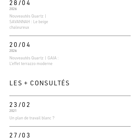
28/04
2026
Nouveautés Quartz |
SAVANNAH : Le beige
chaleureux
20/04
2026
Nouveautés Quartz | GAIA :
L’effet terrazzo moderne
LES + CONSULTÉS
23/02
2021
Evaluations Google
Un plan de travail blanc ?
4.6
Basé sur 138 avis
27/03