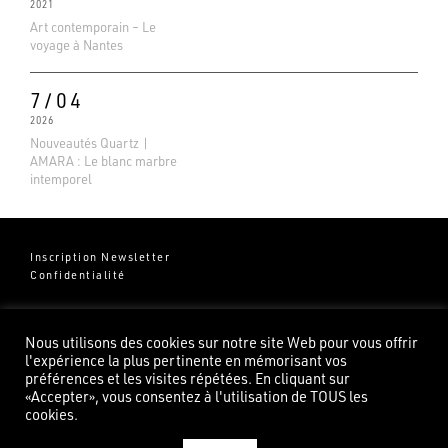
2021
Art contemporain – Le
voyage à Nantes
7/04
2026
Nouveautés Quartz |
AMARA : Le blanc marbre
intemporel
Inscription Newsletter
Confidentialité
Groupe Pierredeplan
541 Chemin de Cantecor
Nous utilisons des cookies sur notre site Web pour vous offrir
82100 Castelsarrasin
l'expérience la plus pertinente en mémorisant vos
préférences et les visites répétées. En cliquant sur
«Accepter», vous consentez à l'utilisation de TOUS les
cookies.