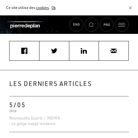
Ce site utilise des
cookies
.
Ok
Accueil
›
Actualités
›
ikeif@kjedked.fr
MATÉRIAUX
NUANCIER
AIDE AU CHOIX
COMMENT CHOISIR MON PLAN DE TRAVAIL ?
COMMENT ENTRETENIR MON PLAN DE TRAVAIL ?
CONTRAT SÉRÉNITÉ
LES DERNIERS ARTICLES
FAQ
5/05
2026
Nouveautés Quartz | INDIRA
: Le grège nuagé tendance