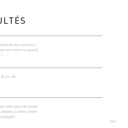
ULTÉS
ants du jeu-concours «
ez votre plan en quartz
 »
 & Co. #3
ions Google
r 138 avis
ez votre plan de travail
icitations à notre cliente
ourgogne