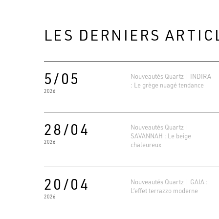
LES DERNIERS ARTIC
5/05
Nouveautés Quartz | INDIRA
: Le grège nuagé tendance
2026
28/04
Nouveautés Quartz |
SAVANNAH : Le beige
2026
chaleureux
20/04
Nouveautés Quartz | GAIA :
L’effet terrazzo moderne
2026