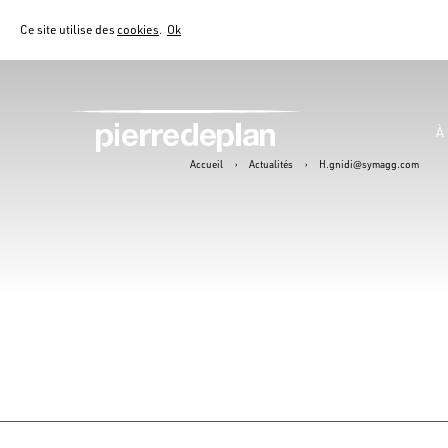
Ce site utilise des
cookies
.
Ok
À
Accueil
›
Actualités
›
H.gnidi@symagg.com