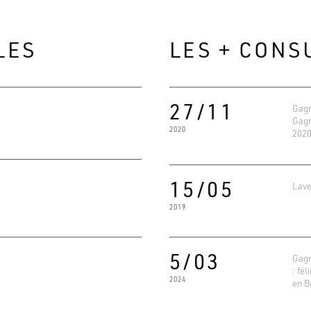
LES
LES + CONS
27/11
Gagn
Gagn
2020
2020
15/05
Lave
2019
Evaluat
4.6
Basé su
5/03
Gagn
: fél
2024
en B