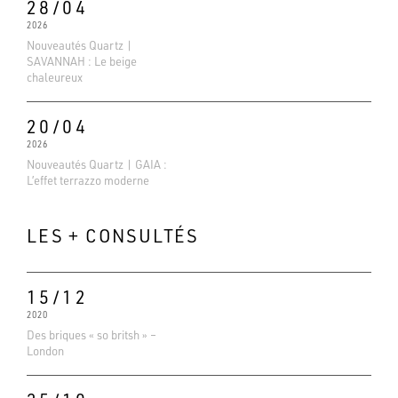
28/04
2026
Nouveautés Quartz |
SAVANNAH : Le beige
chaleureux
20/04
2026
Nouveautés Quartz | GAIA :
L’effet terrazzo moderne
LES + CONSULTÉS
15/12
2020
Des briques « so britsh » –
Evaluations Google
London
4.6
Basé sur 138 avis