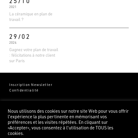
25/10
2021
La céramique en plan de
travail ?
29/02
2024
Gagnez votre plan de travail
: félicitations à notre client
sur Paris
Inscription Newsletter
Confidentialité
Groupe Pierredeplan
541 Chemin de Cantecor
Nous utilisons des cookies sur notre site Web pour vous offrir
82100 Castelsarrasin
l'expérience la plus pertinente en mémorisant vos
préférences et les visites répétées. En cliquant sur
«Accepter», vous consentez à l'utilisation de TOUS les
cookies.