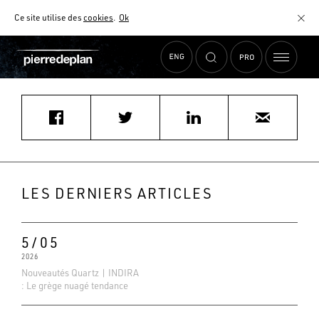
Ce site utilise des
cookies
.
Ok
Accueil
›
Actualités
›
g.malaise@focus-creation.com
MATÉRIAUX
NUANCIER
AIDE AU CHOIX
COMMENT CHOISIR MON PLAN DE TRAVAIL ?
COMMENT ENTRETENIR MON PLAN DE TRAVAIL ?
CONTRAT SÉRÉNITÉ
LES DERNIERS ARTICLES
FAQ
5/05
2026
Nouveautés Quartz | INDIRA
: Le grège nuagé tendance