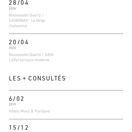
28/04
2026
Nouveautés Quartz |
SAVANNAH : Le beige
chaleureux
20/04
2026
Nouveautés Quartz | GAIA :
L’effet terrazzo moderne
LES + CONSULTÉS
6/02
2019
Evaluations Google
Hôtels Moxy & Pyrolave
4.6
Basé sur 138 avis
15/12