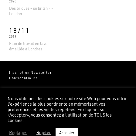
2020
Des briques « so britsh » –
London
18/11
2019
Plan de travail en lave
émaillée à Londres
Inscription Newsletter
Confidentialité
Groupe Pierredeplan
541 Chemin de Cantecor
Nous utilisons des cookies sur notre site Web pour vous offrir
82100 Castelsarrasin
l'expérience la plus pertinente en mémorisant vos
préférences et les visites répétées. En cliquant sur
«Accepter», vous consentez à l'utilisation de TOUS les
cookies.
Réglages
Rejeter
Accepter
©2026 Pierredeplan