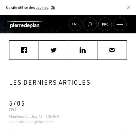
Ce site utilise des
cookies
.
Ok
Accueil
›
Actualités
›
duruptdanielle@hotmail.fr
MATÉRIAUX
NUANCIER
AIDE AU CHOIX
COMMENT CHOISIR MON PLAN DE TRAVAIL ?
COMMENT ENTRETENIR MON PLAN DE TRAVAIL ?
CONTRAT SÉRÉNITÉ
LES DERNIERS ARTICLES
FAQ
5/05
2026
Nouveautés Quartz | INDIRA
: Le grège nuagé tendance