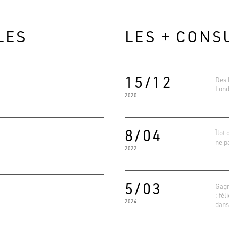
LES
LES + CONS
15/12
Des 
Lon
2020
8/04
Îlot 
ne p
2022
Evaluat
4.6
Basé su
5/03
Gagn
: fél
2024
dans