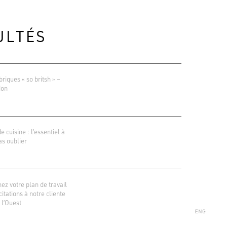
ULTÉS
briques « so britsh » –
don
de cuisine : l’essentiel à
as oublier
ions Google
r 138 avis
ez votre plan de travail
icitations à notre cliente
 l’Ouest