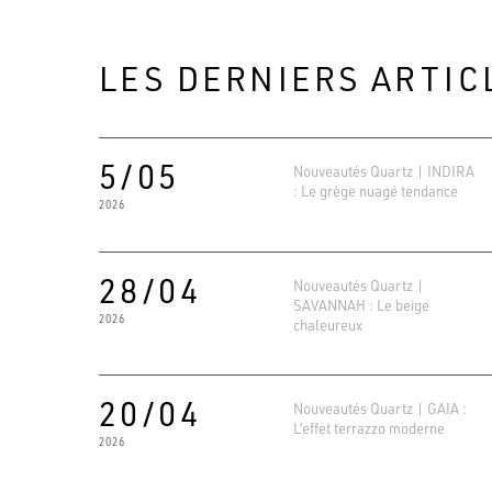
LES DERNIERS ARTIC
5/05
Nouveautés Quartz | INDIRA
: Le grège nuagé tendance
2026
28/04
Nouveautés Quartz |
SAVANNAH : Le beige
2026
chaleureux
20/04
Nouveautés Quartz | GAIA :
L’effet terrazzo moderne
2026