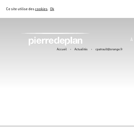
Ce site utilise des
cookies
.
Ok
À
Accueil
›
Actualités
›
cpatrault@orange.fr