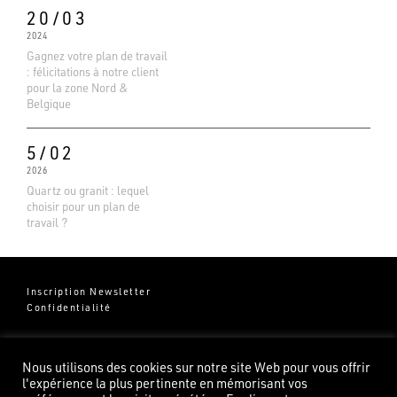
Basé sur 138 avis
20/03
2024
Gagnez votre plan de travail
: félicitations à notre client
pour la zone Nord &
Belgique
5/02
2026
Quartz ou granit : lequel
choisir pour un plan de
travail ?
Inscription Newsletter
Confidentialité
Groupe Pierredeplan
541 Chemin de Cantecor
Nous utilisons des cookies sur notre site Web pour vous offrir
82100 Castelsarrasin
l'expérience la plus pertinente en mémorisant vos