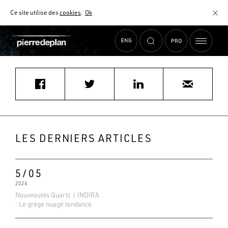
Ce site utilise des
cookies
.
Ok
Accueil
›
Actualités
›
binamica@wanadoo.fr
MATÉRIAUX
NUANCIER
AIDE AU CHOIX
COMMENT CHOISIR MON PLAN DE TRAVAIL ?
COMMENT ENTRETENIR MON PLAN DE TRAVAIL ?
CONTRAT SÉRÉNITÉ
LES DERNIERS ARTICLES
FAQ
5/05
2026
Nouveautés Quartz | INDIRA
: Le grège nuagé tendance