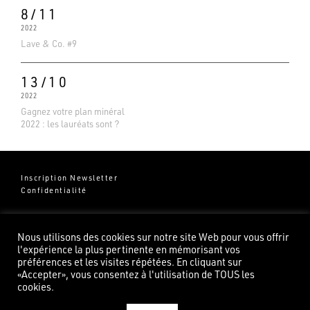
8/11
2022
Lave & Co. #9
13/10
2022
Gagnez votre plan minéral
2022 : les lauréats sont ?
Inscription Newsletter
Confidentialité
Groupe Pierredeplan
541 Chemin de Cantecor
Nous utilisons des cookies sur notre site Web pour vous offrir
82100 Castelsarrasin
l'expérience la plus pertinente en mémorisant vos
préférences et les visites répétées. En cliquant sur
«Accepter», vous consentez à l'utilisation de TOUS les
cookies.