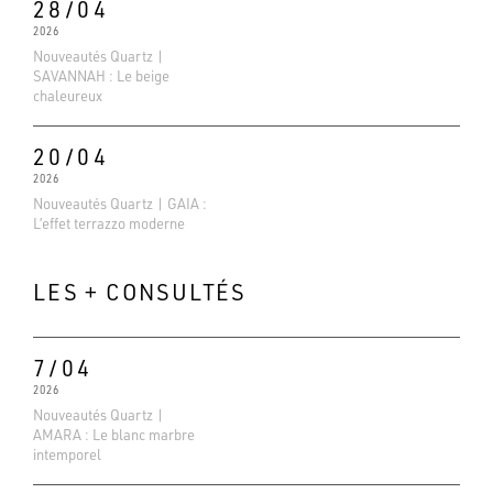
28/04
2026
Nouveautés Quartz |
SAVANNAH : Le beige
chaleureux
20/04
2026
Nouveautés Quartz | GAIA :
L’effet terrazzo moderne
LES + CONSULTÉS
7/04
2026
Evaluations Google
Nouveautés Quartz |
4.6
AMARA : Le blanc marbre
intemporel
Basé sur 138 avis