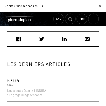
Ce site utilise des
cookies
.
Ok
Accueil
›
Actualités
›
bbbbnb@mmmmi.ch
MATÉRIAUX
NUANCIER
AIDE AU CHOIX
COMMENT CHOISIR MON PLAN DE TRAVAIL ?
COMMENT ENTRETENIR MON PLAN DE TRAVAIL ?
CONTRAT SÉRÉNITÉ
LES DERNIERS ARTICLES
FAQ
5/05
2026
Nouveautés Quartz | INDIRA
: Le grège nuagé tendance