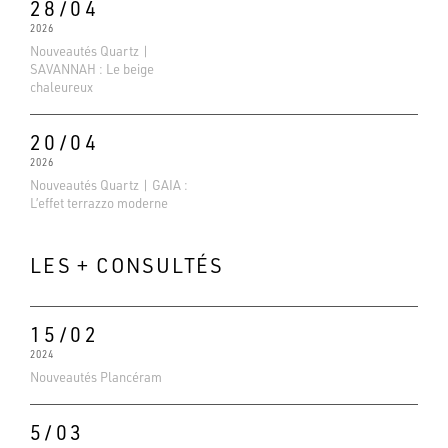
28/04
2026
Nouveautés Quartz |
SAVANNAH : Le beige
chaleureux
20/04
2026
Nouveautés Quartz | GAIA :
L’effet terrazzo moderne
LES + CONSULTÉS
15/02
2024
Evaluations Google
Nouveautés Plancéram
4.6
Basé sur 138 avis
5/03