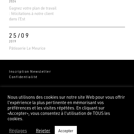
2024
Gagnez votre plan de travail
: félicitations à notre client
dans l’Est
25/09
2019
Pâtisserie Le Meurice
Inscription Newsletter
Confidentialité
Groupe Pierredeplan
541 Chemin de Cantecor
Nous utilisons des cookies sur notre site Web pour vous offrir
82100 Castelsarrasin
l'expérience la plus pertinente en mémorisant vos
préférences et les visites répétées. En cliquant sur
«Accepter», vous consentez à l'utilisation de TOUS les
cookies.
Réglages
Rejeter
Accepter
©2026 Pierredeplan