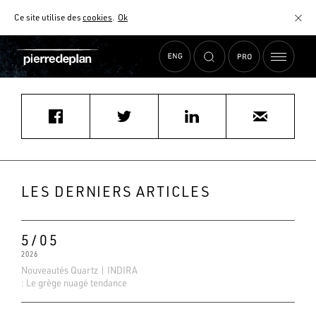
Ce site utilise des
cookies
.
Ok
Accueil
›
Actualités
›
Ball Arnaud arnaud.ball@gmail.com
MATÉRIAUX
NUANCIER
AIDE AU CHOIX
COMMENT CHOISIR MON PLAN DE TRAVAIL ?
COMMENT ENTRETENIR MON PLAN DE TRAVAIL ?
CONTRAT SÉRÉNITÉ
LES DERNIERS ARTICLES
FAQ
5/05
2026
Nouveautés Quartz | INDIRA
: Le grège nuagé tendance