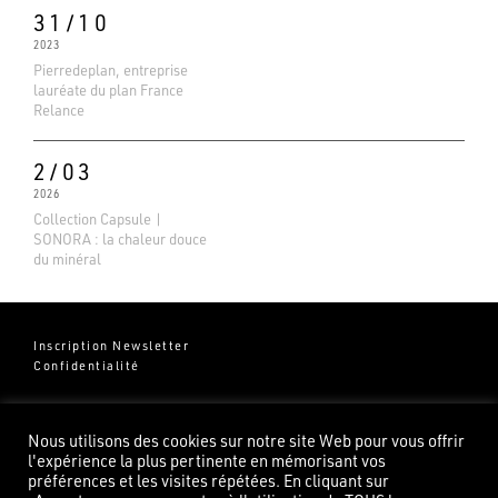
31/10
2023
Pierredeplan, entreprise
lauréate du plan France
Relance
2/03
2026
Collection Capsule |
SONORA : la chaleur douce
du minéral
Inscription Newsletter
Confidentialité
Groupe Pierredeplan
541 Chemin de Cantecor
Nous utilisons des cookies sur notre site Web pour vous offrir
82100 Castelsarrasin
l'expérience la plus pertinente en mémorisant vos
préférences et les visites répétées. En cliquant sur