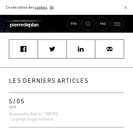
Ce site utilise des
cookies
.
Ok
Accueil
›
Actualités
›
SAUVAGE CUISINES ET MEUBLES
MATÉRIAUX
NUANCIER
AIDE AU CHOIX
COMMENT CHOISIR MON PLAN DE TRAVAIL ?
COMMENT ENTRETENIR MON PLAN DE TRAVAIL ?
CONTRAT SÉRÉNITÉ
LES DERNIERS ARTICLES
FAQ
5/05
2026
Nouveautés Quartz | INDIRA
: Le grège nuagé tendance