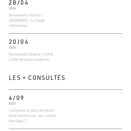
28/04
2026
Nouveautés Quartz |
SAVANNAH : Le beige
chaleureux
20/04
2026
Nouveautés Quartz | GAIA :
L’effet terrazzo moderne
LES + CONSULTÉS
4/09
2025
Comment un plan de travail
peut transformer une cuisine
Evaluations Google
familiale ?
4.6
Basé sur 138 avis