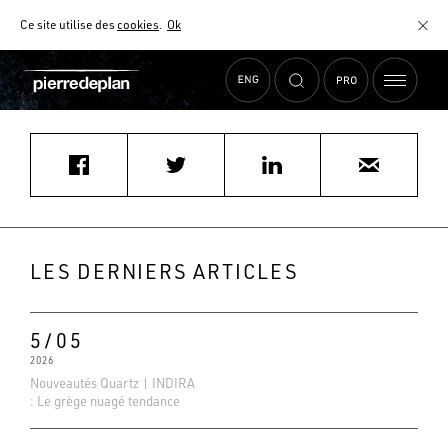
Ce site utilise des
cookies
.
Ok
Accueil
›
Actualités
›
PATRIX CUISINES
MATÉRIAUX
NUANCIER
AIDE AU CHOIX
COMMENT CHOISIR MON PLAN DE TRAVAIL ?
COMMENT ENTRETENIR MON PLAN DE TRAVAIL ?
CONTRAT SÉRÉNITÉ
LES DERNIERS ARTICLES
FAQ
5/05
2026
Nouveautés Quartz | INDIRA
: Le grège nuagé tendance