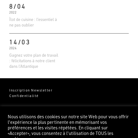
8/04
2022
Îlot de cuisine : l’essentiel à
ne pas oublier
14/03
2024
Gagnez votre plan de travail
: félicitations à notre client
dans l’Atlantique
Inscription Newsletter
Confidentialité
Groupe Pierredeplan
541 Chemin de Cantecor
Nous utilisons des cookies sur notre site Web pour vous offrir
82100 Castelsarrasin
l'expérience la plus pertinente en mémorisant vos
préférences et les visites répétées. En cliquant sur
«Accepter», vous consentez à l'utilisation de TOUS les