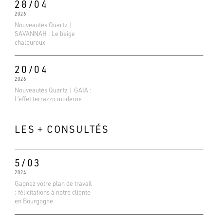
28/04
2026
Nouveautés Quartz |
SAVANNAH : Le beige
chaleureux
20/04
2026
Nouveautés Quartz | GAIA :
L’effet terrazzo moderne
LES + CONSULTÉS
5/03
2024
Gagnez votre plan de travail
Evaluations Google
: félicitations à notre cliente
4.6
en Bourgogne
Basé sur 138 avis