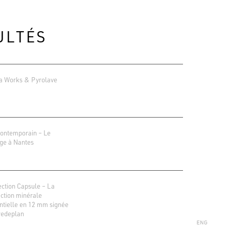
ULTÉS
a Works & Pyrolave
contemporain – Le
ge à Nantes
ions Google
r 138 avis
ection Capsule – La
ection minérale
ntielle en 12 mm signée
redeplan