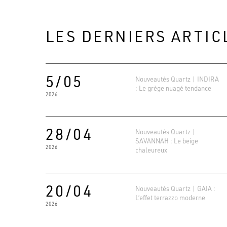
LES DERNIERS ARTIC
5/05
Nouveautés Quartz | INDIRA
: Le grège nuagé tendance
2026
28/04
Nouveautés Quartz |
SAVANNAH : Le beige
2026
chaleureux
20/04
Nouveautés Quartz | GAIA :
L’effet terrazzo moderne
2026