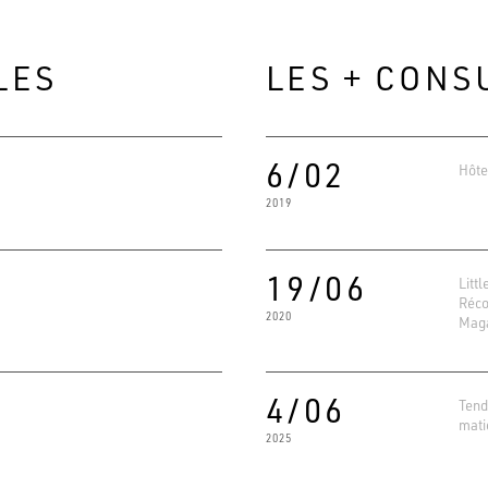
LES
LES + CONS
6/02
Hôte
2019
19/06
Littl
Réco
2020
Mag
Evaluat
4.6
Basé su
4/06
Tend
mati
2025