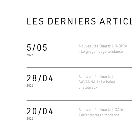
LES DERNIERS ARTIC
5/05
Nouveautés Quartz | INDIRA
: Le grège nuagé tendance
2026
28/04
Nouveautés Quartz |
SAVANNAH : Le beige
2026
chaleureux
20/04
Nouveautés Quartz | GAIA :
L’effet terrazzo moderne
2026