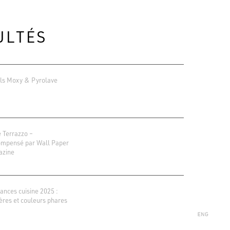
ULTÉS
ls Moxy & Pyrolave
e Terrazzo –
mpensé par Wall Paper
azine
ions Google
r 138 avis
ances cuisine 2025 :
ères et couleurs phares