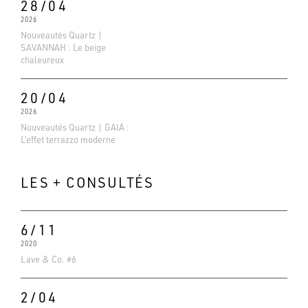
28/04
2026
Nouveautés Quartz |
SAVANNAH : Le beige
chaleureux
20/04
2026
Nouveautés Quartz | GAIA :
L’effet terrazzo moderne
LES + CONSULTÉS
6/11
Evaluations Google
2020
4.6
Lave & Co. #6
Basé sur 138 avis
2/04