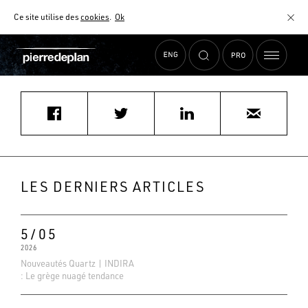
Ce site utilise des
cookies
.
Ok
Accueil
›
Actualités
›
MOBALPA ILE ROUSSE
MATÉRIAUX
NUANCIER
AIDE AU CHOIX
COMMENT CHOISIR MON PLAN DE TRAVAIL ?
COMMENT ENTRETENIR MON PLAN DE TRAVAIL ?
CONTRAT SÉRÉNITÉ
LES DERNIERS ARTICLES
FAQ
5/05
2026
Nouveautés Quartz | INDIRA
: Le grège nuagé tendance