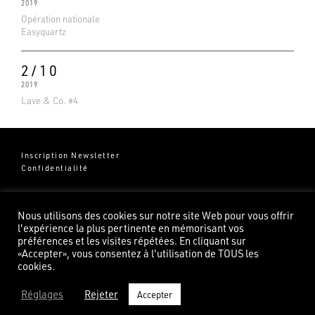
2019
Opération nationale
Easyquartz
2/10
2019
Lave & Co. #4
Inscription Newsletter
Confidentialité
Groupe Pierredeplan
541 Chemin de Cantecor
Nous utilisons des cookies sur notre site Web pour vous offrir
82100 Castelsarrasin
l'expérience la plus pertinente en mémorisant vos
préférences et les visites répétées. En cliquant sur
«Accepter», vous consentez à l'utilisation de TOUS les
cookies.
Réglages
Rejeter
Accepter
©2026 Pierredeplan