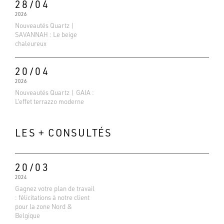
28/04
2026
Nouveautés Quartz |
SAVANNAH : Le beige
chaleureux
20/04
2026
Nouveautés Quartz | GAIA :
L’effet terrazzo moderne
LES + CONSULTÉS
20/03
2024
Evaluations Google
Gagnez votre plan de travail
4.6
: félicitations à notre client
pour la zone Nord &
Basé sur 138 avis
Belgique