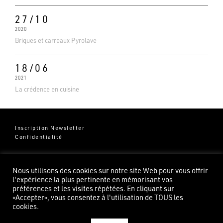
27/10
2020
Briques et carreaux Pyrolave
18/06
2021
La crédence en cuisine
Inscription Newsletter
Confidentialité
Groupe Pierredeplan
541 Chemin de Cantecor
Nous utilisons des cookies sur notre site Web pour vous offrir
82100 Castelsarrasin
l'expérience la plus pertinente en mémorisant vos
préférences et les visites répétées. En cliquant sur
«Accepter», vous consentez à l'utilisation de TOUS les
cookies.