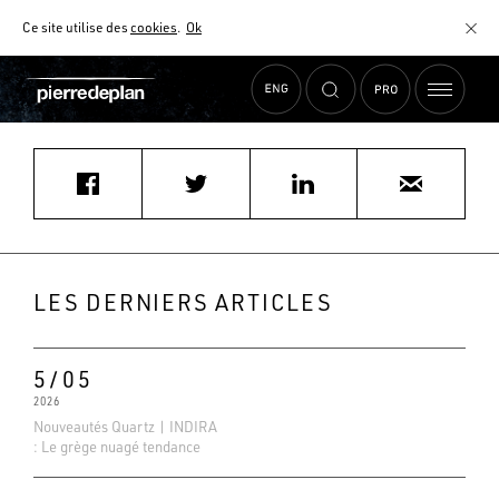
Ce site utilise des
cookies
.
Ok
Accueil
›
Actualités
›
MOBALPA ATH
MATÉRIAUX
NUANCIER
AIDE AU CHOIX
COMMENT CHOISIR MON PLAN DE TRAVAIL ?
COMMENT ENTRETENIR MON PLAN DE TRAVAIL ?
CONTRAT SÉRÉNITÉ
LES DERNIERS ARTICLES
FAQ
5/05
2026
Nouveautés Quartz | INDIRA
: Le grège nuagé tendance