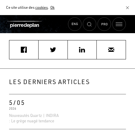
Ce site utilise des
cookies
.
Ok
Accueil
›
Actualités
›
ESPRIT D’INTERIEUR
MATÉRIAUX
NUANCIER
AIDE AU CHOIX
COMMENT CHOISIR MON PLAN DE TRAVAIL ?
COMMENT ENTRETENIR MON PLAN DE TRAVAIL ?
CONTRAT SÉRÉNITÉ
LES DERNIERS ARTICLES
FAQ
5/05
2026
Nouveautés Quartz | INDIRA
: Le grège nuagé tendance