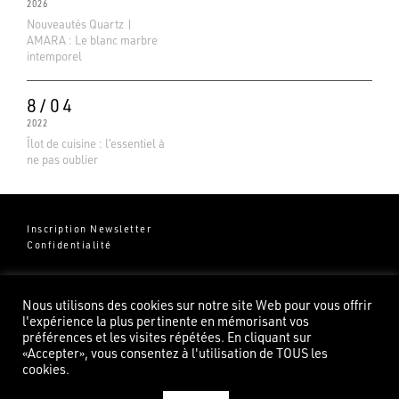
2026
Nouveautés Quartz |
AMARA : Le blanc marbre
intemporel
8/04
2022
Îlot de cuisine : l’essentiel à
ne pas oublier
Inscription Newsletter
Confidentialité
Groupe Pierredeplan
541 Chemin de Cantecor
Nous utilisons des cookies sur notre site Web pour vous offrir
82100 Castelsarrasin
l'expérience la plus pertinente en mémorisant vos
préférences et les visites répétées. En cliquant sur
«Accepter», vous consentez à l'utilisation de TOUS les
cookies.