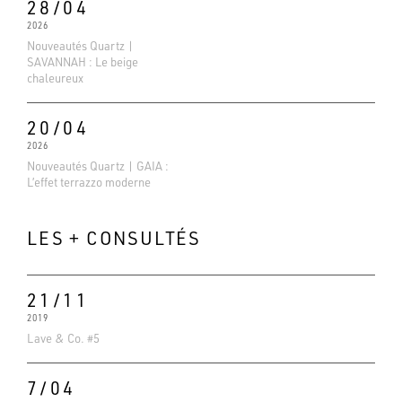
28/04
2026
Nouveautés Quartz |
SAVANNAH : Le beige
chaleureux
20/04
2026
Nouveautés Quartz | GAIA :
L’effet terrazzo moderne
LES + CONSULTÉS
21/11
2019
Evaluations Google
Lave & Co. #5
4.6
Basé sur 138 avis
7/04