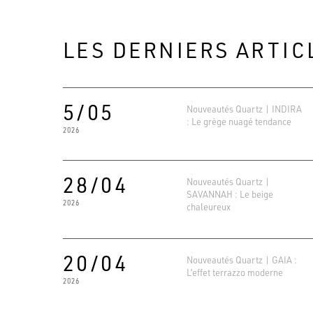
LES DERNIERS ARTIC
5/05
Nouveautés Quartz | INDIRA
: Le grège nuagé tendance
2026
28/04
Nouveautés Quartz |
SAVANNAH : Le beige
2026
chaleureux
20/04
Nouveautés Quartz | GAIA :
L’effet terrazzo moderne
2026