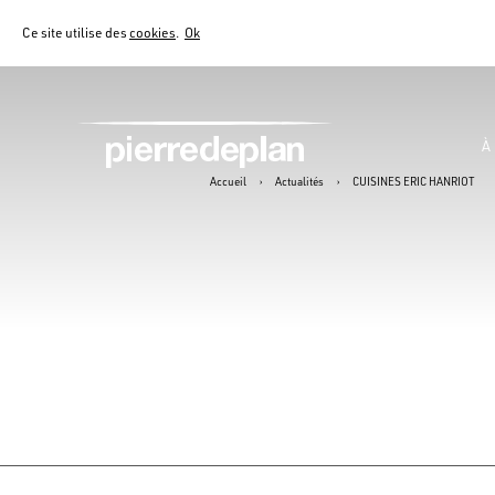
Ce site utilise des
cookies
.
Ok
À
Accueil
›
Actualités
›
CUISINES ERIC HANRIOT