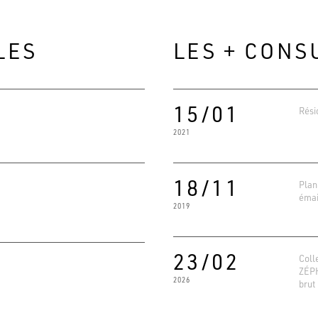
LES
LES + CONS
15/01
Rési
2021
18/11
Plan
émai
2019
Evaluat
4.6
Basé su
23/02
Coll
ZÉPHY
2026
brut