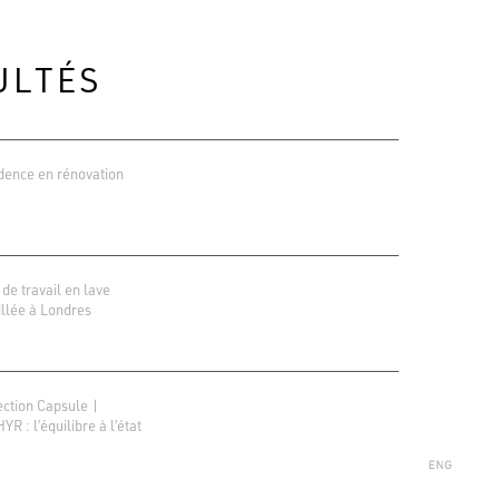
ULTÉS
dence en rénovation
 de travail en lave
llée à Londres
ions Google
r 138 avis
ection Capsule |
R : l’équilibre à l’état