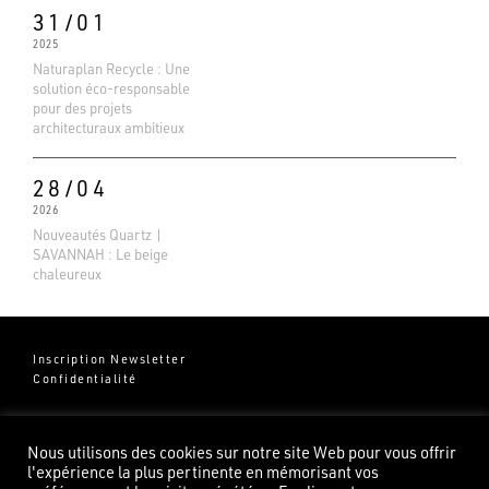
Basé sur 138 avis
31/01
2025
Naturaplan Recycle : Une
solution éco-responsable
pour des projets
architecturaux ambitieux
28/04
2026
Nouveautés Quartz |
SAVANNAH : Le beige
chaleureux
Inscription Newsletter
Confidentialité
Groupe Pierredeplan
541 Chemin de Cantecor
Nous utilisons des cookies sur notre site Web pour vous offrir
82100 Castelsarrasin
l'expérience la plus pertinente en mémorisant vos