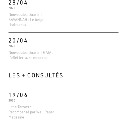
28/04
2026
Nouveautés Quartz |
SAVANNAH : Le beige
chaleureux
20/04
2026
Nouveautés Quartz | GAIA :
L’effet terrazzo moderne
LES + CONSULTÉS
19/06
2020
Little Terrazzo –
Récompensé par Wall Paper
Evaluations Google
Magazine
4.6