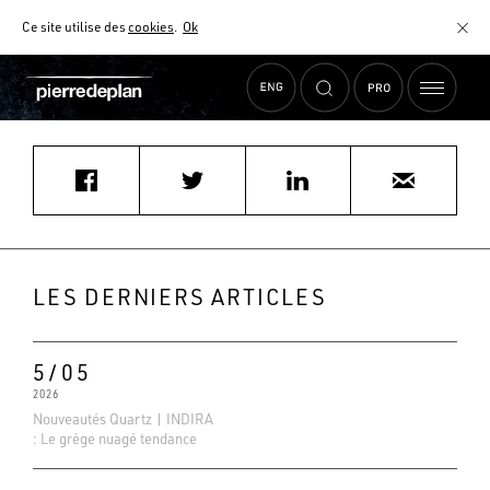
Ce site utilise des
cookies
.
Ok
Accueil
›
Actualités
›
CUISINES CHENEVAL
MATÉRIAUX
NUANCIER
AIDE AU CHOIX
COMMENT CHOISIR MON PLAN DE TRAVAIL ?
COMMENT ENTRETENIR MON PLAN DE TRAVAIL ?
CONTRAT SÉRÉNITÉ
LES DERNIERS ARTICLES
FAQ
5/05
2026
Nouveautés Quartz | INDIRA
: Le grège nuagé tendance