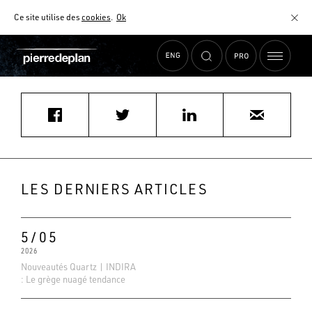
Ce site utilise des
cookies
.
Ok
Accueil
›
Actualités
›
CUISINELLA VILLENEUVE SUR LOT
MATÉRIAUX
NUANCIER
AIDE AU CHOIX
COMMENT CHOISIR MON PLAN DE TRAVAIL ?
COMMENT ENTRETENIR MON PLAN DE TRAVAIL ?
CONTRAT SÉRÉNITÉ
LES DERNIERS ARTICLES
FAQ
5/05
2026
Nouveautés Quartz | INDIRA
: Le grège nuagé tendance