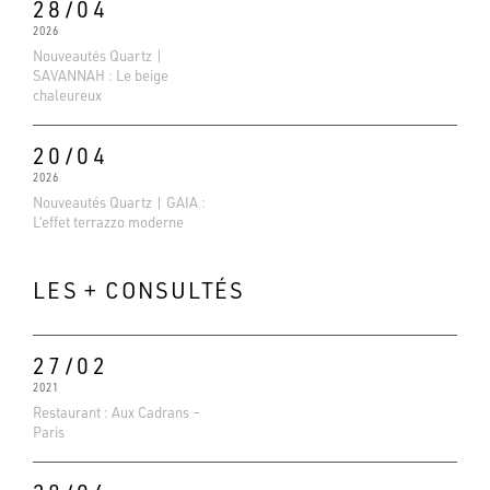
28/04
2026
Nouveautés Quartz |
SAVANNAH : Le beige
chaleureux
20/04
2026
Nouveautés Quartz | GAIA :
L’effet terrazzo moderne
LES + CONSULTÉS
27/02
2021
Evaluations Google
Restaurant : Aux Cadrans –
4.6
Paris
Basé sur 138 avis