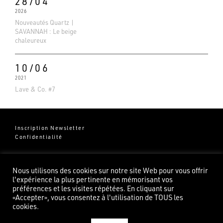
28/04
2026
Nouveautés Quartz |
SAVANNAH : Le beige
chaleureux
10/06
2021
Lave & Co. #7
Inscription Newsletter
Confidentialité
Groupe Pierredeplan
541 Chemin de Cantecor
Nous utilisons des cookies sur notre site Web pour vous offrir
82100 Castelsarrasin
l'expérience la plus pertinente en mémorisant vos
préférences et les visites répétées. En cliquant sur
«Accepter», vous consentez à l'utilisation de TOUS les
cookies.