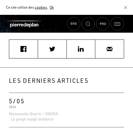
Ce site utilise des
cookies
.
Ok
Accueil
›
Actualités
›
BRUSCHETTA CUISINES
MATÉRIAUX
NUANCIER
AIDE AU CHOIX
COMMENT CHOISIR MON PLAN DE TRAVAIL ?
COMMENT ENTRETENIR MON PLAN DE TRAVAIL ?
CONTRAT SÉRÉNITÉ
LES DERNIERS ARTICLES
FAQ
5/05
2026
Nouveautés Quartz | INDIRA
: Le grège nuagé tendance