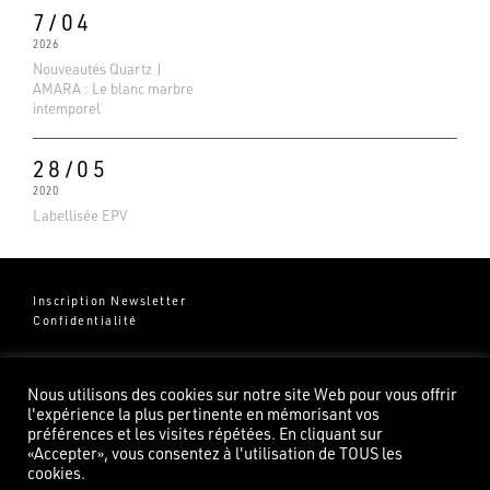
7/04
2026
Nouveautés Quartz |
AMARA : Le blanc marbre
intemporel
28/05
2020
Labellisée EPV
Inscription Newsletter
Confidentialité
Groupe Pierredeplan
541 Chemin de Cantecor
Nous utilisons des cookies sur notre site Web pour vous offrir
82100 Castelsarrasin
l'expérience la plus pertinente en mémorisant vos
préférences et les visites répétées. En cliquant sur
«Accepter», vous consentez à l'utilisation de TOUS les
cookies.