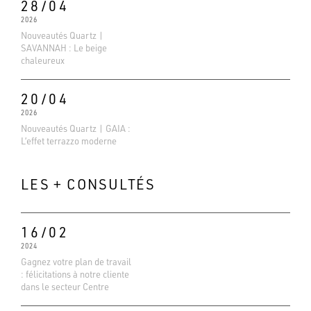
28/04
2026
Nouveautés Quartz |
SAVANNAH : Le beige
chaleureux
20/04
2026
Nouveautés Quartz | GAIA :
L’effet terrazzo moderne
LES + CONSULTÉS
16/02
2024
Gagnez votre plan de travail
Evaluations Google
: félicitations à notre cliente
4.6
dans le secteur Centre
Basé sur 138 avis