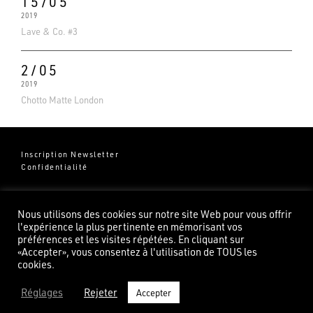
15/05
2019
Lave & Co. #3
2/05
2019
Chotto Matte London
Inscription Newsletter
Confidentialité
Groupe Pierredeplan
541 Chemin de Cantecor
Nous utilisons des cookies sur notre site Web pour vous offrir
82100 Castelsarrasin
l'expérience la plus pertinente en mémorisant vos
préférences et les visites répétées. En cliquant sur
«Accepter», vous consentez à l'utilisation de TOUS les
cookies.
Réglages
Rejeter
Accepter
©2026 Pierredeplan