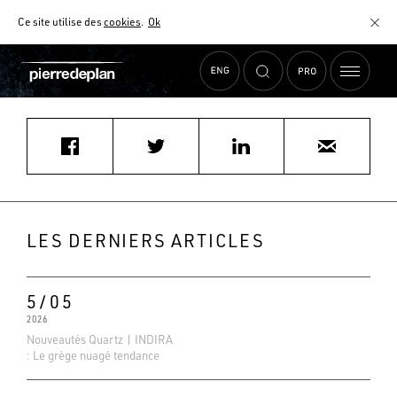
Ce site utilise des
cookies
.
Ok
Accueil
›
Actualités
›
Revêtement mural du Spa Radisson en bleu lagon
MATÉRIAUX
NUANCIER
AIDE AU CHOIX
COMMENT CHOISIR MON PLAN DE TRAVAIL ?
COMMENT ENTRETENIR MON PLAN DE TRAVAIL ?
CONTRAT SÉRÉNITÉ
LES DERNIERS ARTICLES
FAQ
5/05
2026
Nouveautés Quartz | INDIRA
: Le grège nuagé tendance