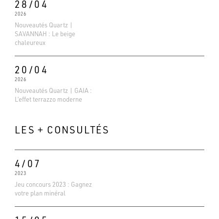
28/04
2026
Nouveautés Quartz |
SAVANNAH : Le beige
chaleureux
20/04
2026
Nouveautés Quartz | GAIA :
L’effet terrazzo moderne
LES + CONSULTÉS
4/07
Evaluations Google
2023
4.6
Jeu concours 2023 : Gagnez
votre plan minéral
Basé sur 138 avis