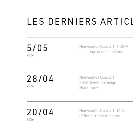
LES DERNIERS ARTIC
5/05
Nouveautés Quartz | INDIRA
: Le grège nuagé tendance
2026
28/04
Nouveautés Quartz |
SAVANNAH : Le beige
2026
chaleureux
20/04
Nouveautés Quartz | GAIA :
L’effet terrazzo moderne
2026