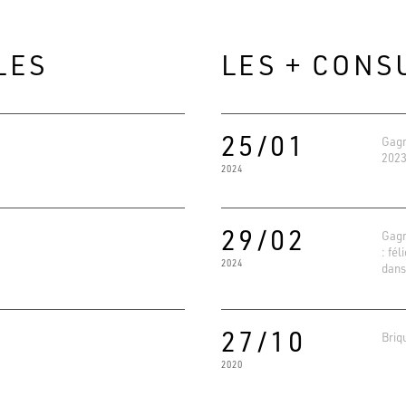
LES
LES + CONS
25/01
Gagn
2023
2024
29/02
Gagn
: fél
2024
dans
Evaluat
4.6
Basé su
27/10
Briq
2020