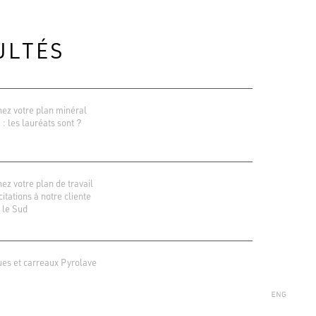
ULTÉS
ez votre plan minéral
 : les lauréats sont ?
ez votre plan de travail
icitations à notre cliente
 le Sud
ions Google
r 138 avis
ues et carreaux Pyrolave