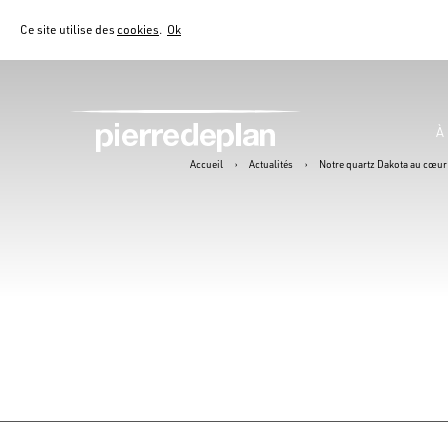
Ce site utilise des
cookies
.
Ok
À
Accueil
›
Actualités
›
Notre quartz Dakota au cœur 