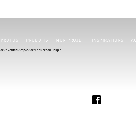
 PROPOS
PRODUITS
MON PROJET
INSPIRATIONS
A
de ce véritable espace de vie au rendu unique