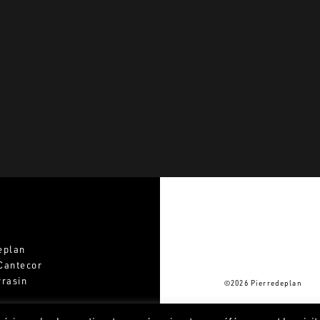
Basé su
eplan
Cantecor
rrasin
©2026 Pierredeplan